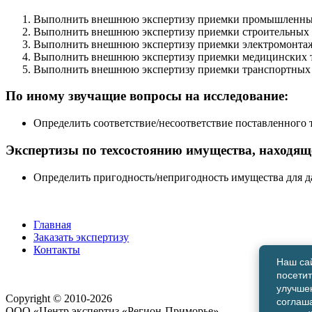
Выполнить внешнюю экспертизу приемки промышленных т
Выполнить внешнюю экспертизу приемки строительных ра
Выполнить внешнюю экспертизу приемки электромонтажн
Выполнить внешнюю экспертизу приемки медицинских то
Выполнить внешнюю экспертизу приемки транспортных ср
По иному звучащие вопросы на исследование:
Определить соответствие/несоответствие поставленного 
Экспертизы по техсостоянию имущества, находяще
Определить пригодность/непригодность имущества для д
Главная
Заказать экспертизу
Контакты
Наш сай
посети
улучшен
Copyright © 2010-2026
соглаша
ООО «Центр экспертиз «Регион-Приморье»