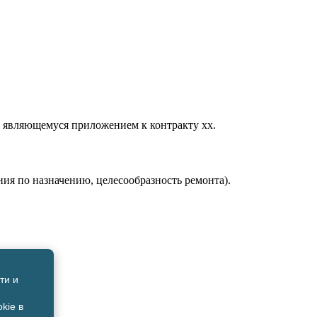
, являющемуся приложением к контракту хх.
ия по назначению, целесообразность ремонта).
ти и
kie в