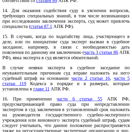
соответствии со
статьей 89
АПК РФ.
14. Для оказания содействия суду в уяснении вопросов,
требующих специальных знаний, в том числе возникающих
при исследовании заключения эксперта, суд может привлечь
специалиста (
статья 87.1
АПК РФ).
15. В случаях, когда по ходатайству лица, участвующего в
деле, или по инициативе суда эксперт вызван в судебное
заседание, например, в связи с необходимостью дать
пояснения по данному им заключению (
часть 3 статьи 86
АПК
РФ), явка эксперта в суд является обязательной.
В случае неявки эксперта в судебное заседание по
неуважительным причинам суд вправе наложить на него
судебный штраф на основании
части 2 статьи 16
,
части 5
статьи 119
Кодекса в порядке и в размерах, которые
установлены в
главе 11
АПК РФ.
16. При применении
части 6 статьи 55
АПК РФ,
предусматривающей право суда при непредставлении
экспертом в суд заключения в установленный срок наложить
на руководителя государственного судебно-экспертного
учреждения или виновного эксперта судебный штраф, судам
следует учитывать, что данное положение распространяется
также на негосударственные экспертные организации и лиц,