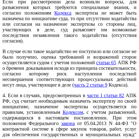
Если при рассмотрении дела возникли вопросы, для
разъяснения которых требуются специальные знания, и
согласно положениям
Кодекса
экспертиза не может быть
назначена по инициативе суда, то при отсутствии ходатайства
или согласия на назначение экспертизы со стороны лиц,
участвующих в деле, суд разъясняет им возможные
последствия незаявления такого ходатайства (отсутствия
согласия).
В случае если такое ходатайство не поступило или согласие не
было получено, оценка требований и возражений сторон
осуществляется судом с учетом положений
статьи 65
АПК РФ
о бремени доказывания исходя из принципа состязательности,
согласно которому риск наступления последствий
несовершения соответствующих процессуальных действий
несут лица, участвующие в деле (
часть 2 статьи 9
Кодекса).
4. Если в случаях, предусмотренных в
части 1 статьи 82
АПК
РФ, суд считает необходимым назначить экспертизу по своей
инициативе, назначение экспертизы осуществляется по
правилам, установленным
Кодексом
, с учетом разъяснений,
содержащихся в настоящем постановлении. При этом
положения Федерального
закона
от 05.04.2013 N 44-ФЗ "О
контрактной системе в сфере закупок товаров, работ, услуг
для обеспечения государственных и муниципальных нужд"