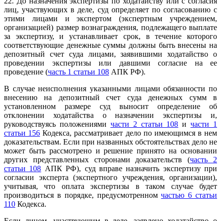
22. До назначения экспертизы по ходатайству или с согласия
лиц, участвующих в деле, суд определяет по согласованию с
этими лицами и экспертом (экспертным учреждением,
организацией) размер вознаграждения, подлежащего выплате
за экспертизу, и устанавливает срок, в течение которого
соответствующие денежные суммы должны быть внесены на
депозитный счет суда лицами, заявившими ходатайство о
проведении экспертизы или давшими согласие на ее
проведение (
часть 1 статьи 108
АПК РФ).
В случае неисполнения указанными лицами обязанности по
внесению на депозитный счет суда денежных сумм в
установленном размере суд выносит определение об
отклонении ходатайства о назначении экспертизы и,
руководствуясь положениями
части 2 статьи 108
и
части 1
статьи 156
Кодекса, рассматривает дело по имеющимся в нем
доказательствам. Если при названных обстоятельствах дело не
может быть рассмотрено и решение принято на основании
других представленных сторонами доказательств (
часть 2
статьи 108
АПК РФ), суд вправе назначить экспертизу при
согласии эксперта (экспертного учреждения, организации),
учитывая, что оплата экспертизы в таком случае будет
производиться в порядке, предусмотренном
частью 6 статьи
110
Кодекса.
Если лицом, участвующим в деле, заявлено ходатайство о